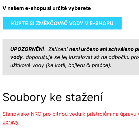
V našem e-shopu si určitě vyberete
KUPTE SI ZMĚKČOVAČ VODY V E-SHOPU
UPOZORNĚNÍ
: Zařízení
není určeno ani schváleno p
vody
, doporučuje se jej instalovat až na odbočku pr
užitkové vody (ke kotli, bojleru či pračce).
Soubory ke stažení
Stanovisko NRC pro pitnou vodu k přístrojům na úpravu
úpravy