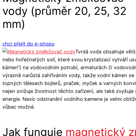
vody (průměr 20, 25, 32
mm)
chci přejít do e-shopu
Tvrdá voda obsahuje větš
nebo hořečnatých solí, které svou krystalizací vytváří us
kámen“) na vodovodním potrubí, armaturách či vodovodní
výrazně narůstá zahříváním vody, takže vodní kámen se 
topných tělesech bojlerů, praček, myček a varných kon
nejen snižuje životnost těchto zařízení, ale také zvyšuje
energie. Navíc odstranění vodního kamene je velmi obtíž
vůbec možné.
Jak funguje
magnetický 