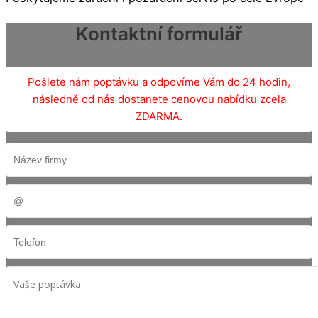
Kontaktní formulář
Pošlete nám poptávku a odpovíme Vám do 24 hodin,
následně od nás dostanete cenovou nabídku zcela
ZDARMA.