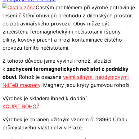
Častým problémem při výrobě potravin je
řešení čištění obuvi při přechodu z dílenských prostor
do potravinářského provozu. Obuv může být
znečištěna feromagnetickými nečistotami (špony,
piliny, kovový prach) a hrozí kontaminace čistého
provozu těmito nečistotami.
Z tohoto důvodu jsme vyvinuli rohož, sloužící
k
zachycení feromagnetických nečistot z podrážky
obuvi
. Rohož je osazena
velmi silnými neodymovými
NdFeB magnety
. Magnety jsou kryty gumovou rohoží.
Výrobek je skladem ihned k dodání.
KOUPIT ROHOŽ
Výrobek je chráněn užitným vzorem č. 28960 Úřadu
průmyslového vlastnictví v Praze.