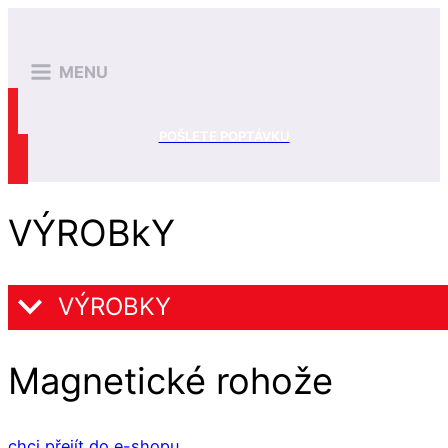
MENU
POŠLETE POPTÁVKU
VÝROBkY
VÝROBKY
Magnetické rohože
chci přejít do e-shopu