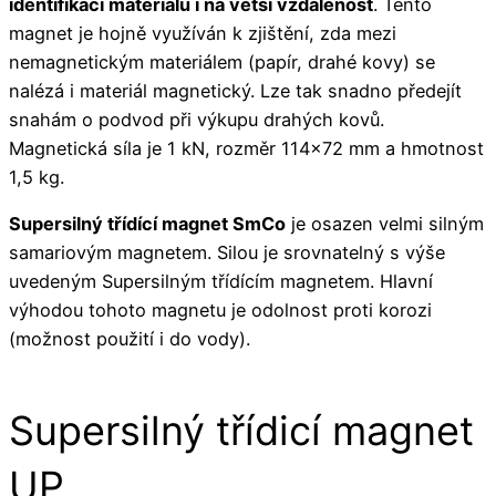
identifikaci materiálu i na větší vzdálenost
. Tento
magnet je hojně využíván k zjištění, zda mezi
nemagnetickým materiálem (papír, drahé kovy) se
nalézá i materiál magnetický. Lze tak snadno předejít
snahám o podvod při výkupu drahých kovů.
Magnetická síla je 1 kN, rozměr 114x72 mm a hmotnost
1,5 kg.
Supersilný třídící magnet SmCo
je osazen velmi silným
samariovým magnetem. Silou je srovnatelný s výše
uvedeným Supersilným třídícím magnetem. Hlavní
výhodou tohoto magnetu je odolnost proti korozi
(možnost použití i do vody).
Supersilný třídicí magnet
UP