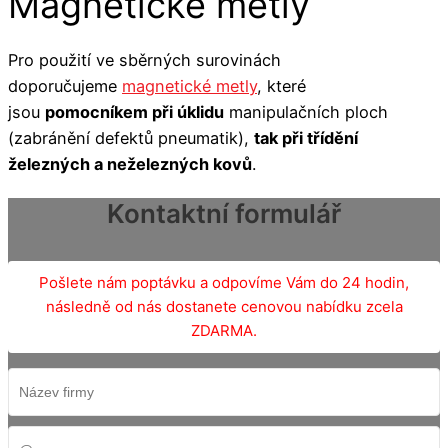
Magnetické metly
Pro použití ve sběrných surovinách
doporučujeme
magnetické metly
, které
jsou
pomocníkem při úklidu
manipulačních ploch
(zabránění defektů pneumatik),
tak při třídění
železných a neželezných kovů
.
Kontaktní formulář
Pošlete nám poptávku a odpovíme Vám do 24 hodin,
následně od nás dostanete cenovou nabídku zcela
ZDARMA.