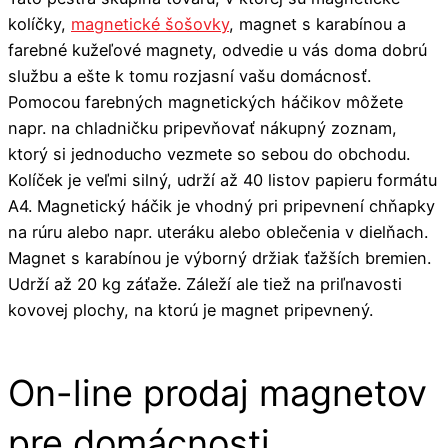
kolíčky,
magnetické šošovky
, magnet s karabínou a
farebné kužeľové magnety, odvedie u vás doma dobrú
službu a ešte k tomu rozjasní vašu domácnosť.
Pomocou farebných magnetických háčikov môžete
napr. na chladničku pripevňovať nákupný zoznam,
ktorý si jednoducho vezmete so sebou do obchodu.
Kolíček je veľmi silný, udrží až 40 listov papieru formátu
A4. Magnetický háčik je vhodný pri pripevnení chňapky
na rúru alebo napr. uteráku alebo oblečenia v dielňach.
Magnet s karabínou je výborný držiak ťažších bremien.
Udrží až 20 kg záťaže. Záleží ale tiež na priľnavosti
kovovej plochy, na ktorú je magnet pripevnený.
On-line prodaj magnetov
pre domácnosti