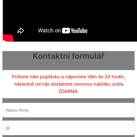
Kontaktní formulář
Pošlete nám poptávku a odpovíme Vám do 24 hodin,
následně od nás dostanete cenovou nabídku zcela
ZDARMA.