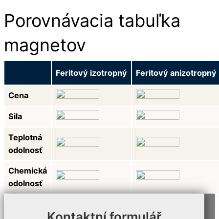
Porovnávacia tabuľka
magnetov
Feritový izotropný
Feritový anizotropný
Cena
Sila
Teplotná
odolnosť
Chemická
odolnosť
Kontaktní formulář