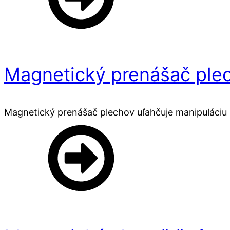
Magnetický prenášač ple
Magnetický prenášač plechov uľahčuje manipuláciu 