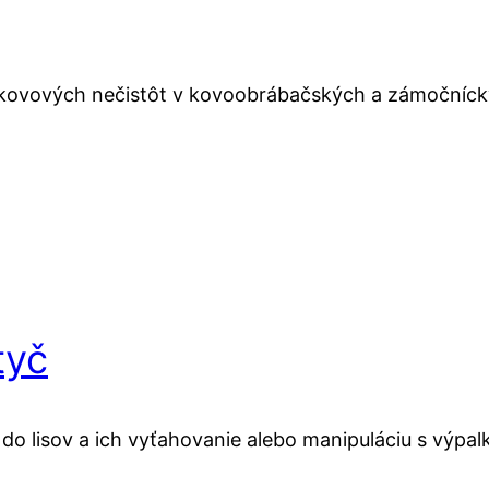
kovových nečistôt v kovoobrábačských a zámočníck
tyč
 do lisov a ich vyťahovanie alebo manipuláciu s výpal