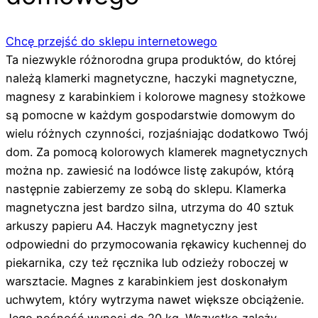
Chcę przejść do sklepu internetowego
Ta niezwykle różnorodna grupa produktów, do której
należą klamerki magnetyczne, haczyki magnetyczne,
magnesy z karabinkiem i kolorowe magnesy stożkowe
są pomocne w każdym gospodarstwie domowym do
wielu różnych czynności, rozjaśniając dodatkowo Twój
dom. Za pomocą kolorowych klamerek magnetycznych
można np. zawiesić na lodówce listę zakupów, którą
następnie zabierzemy ze sobą do sklepu. Klamerka
magnetyczna jest bardzo silna, utrzyma do 40 sztuk
arkuszy papieru A4. Haczyk magnetyczny jest
odpowiedni do przymocowania rękawicy kuchennej do
piekarnika, czy też ręcznika lub odzieży roboczej w
warsztacie. Magnes z karabinkiem jest doskonałym
uchwytem, który wytrzyma nawet większe obciążenie.
Jego nośność wynosi do 20 kg. Wszystko zależy