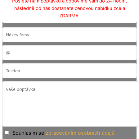
Pošlete nám poptávku a odpovíme Vám do 24 hodin,
následně od nás dostanete cenovou nabídku zcela
ZDARMA.
Souhlasím se
zpracováním osobních údajů