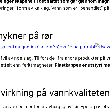
ke egenskapene til det saltet som går gjennom magn
oringer i form av kalklag. Vann som er „behandlet“ 
mykner på rør
yll av noe slag. Til forskjell fra andre produkter på 
etfelt enn ferittmagneter.
Plastkappen er utstyrt me
virkning på vannkvaliteten
sen av sedimenter er avhengig av rørtype og rørets t