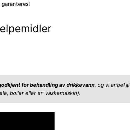
 garanteres!
jelpemidler
 godkjent for behandling av drikkevann
, og vi anbefa
ele, boiler eller en vaskemaskin).