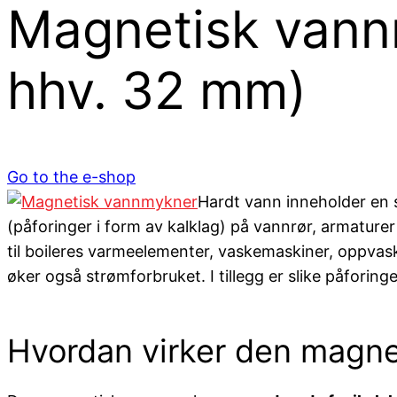
Magnetisk vann
hhv. 32 mm)
Go to the e-shop
Hardt vann inneholder en 
(påforinger i form av kalklag) på vannrør, armatur
til boileres varmeelementer, vaskemaskiner, oppvask
øker også strømforbruket. I tillegg er slike påforing
Hvordan virker den magn