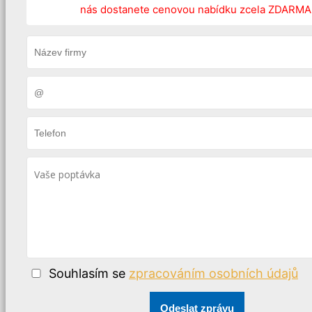
nás dostanete cenovou nabídku zcela ZDARMA
Souhlasím se
zpracováním osobních údajů
Odeslat zprávu