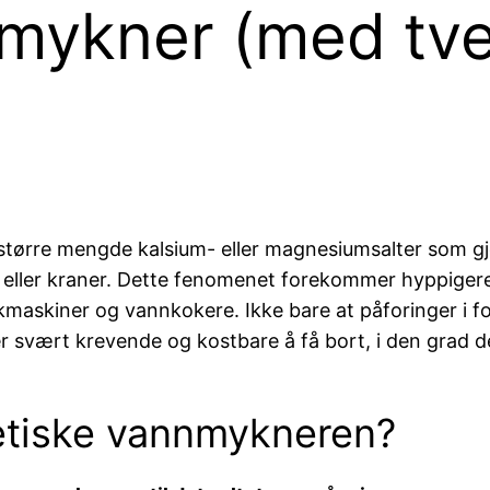
mykner (med tver
større mengde kalsium- eller magnesiumsalter som gj
er eller kraner. Dette fenomenet forekommer hyppiger
maskiner og vannkokere. Ikke bare at påforinger i fo
er svært krevende og kostbare å få bort, i den grad det
etiske vannmykneren?