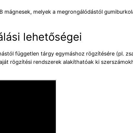
B mágnesek, melyek a megrongálódástól gumiburkola
lási lehetőségei
stól független tárgy egymáshoz rögzítésére (pl. zsa
aját rögzítési rendszerek alakíthatóak ki szerszámo