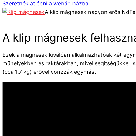
Szeretnék átlépni a webáruházba
A klip mágnesek nagyon erős NdFe
A klip mágnesek felhaszná
Ezek a mágnesek kiválóan alkalmazhatóak két egymá
műhelyekben és raktárakban, mivel segítségükkel s
(cca 1,7 kg) erővel vonzzák egymást!