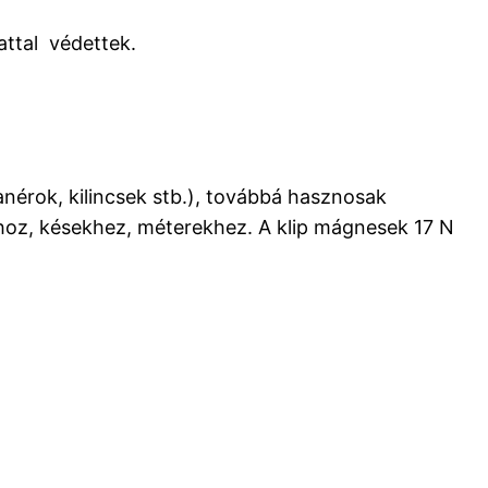
ttal védettek.
nérok, kilincsek stb.), továbbá hasznosak
khoz, késekhez, méterekhez. A klip mágnesek 17 N