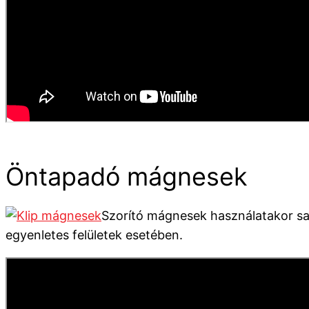
Öntapadó mágnesek
Szorító mágnesek használatakor saj
egyenletes felületek esetében.