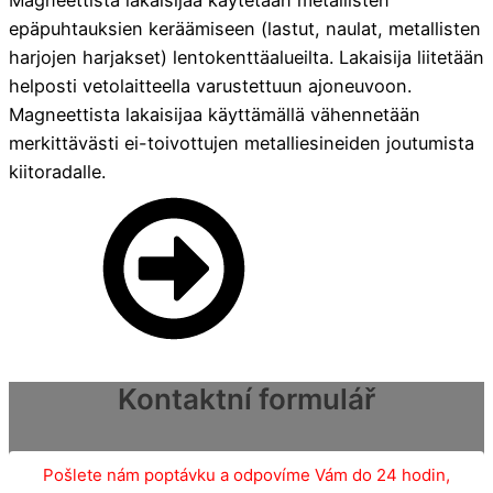
epäpuhtauksien keräämiseen (lastut, naulat, metallisten
harjojen harjakset) lentokenttäalueilta. Lakaisija liitetään
helposti vetolaitteella varustettuun ajoneuvoon.
Magneettista lakaisijaa käyttämällä vähennetään
merkittävästi ei-toivottujen metalliesineiden joutumista
kiitoradalle.
Kontaktní formulář
Pošlete nám poptávku a odpovíme Vám do 24 hodin,