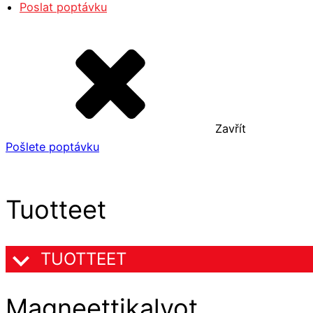
Poslat poptávku
Zavřít
Pošlete poptávku
Tuotteet
TUOTTEET
Magneettikalvot,