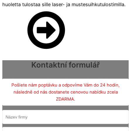
huoletta tulostaa sille laser- ja mustesuihkutulostimilla.
Kontaktní formulář
Pošlete nám poptávku a odpovíme Vám do 24 hodin,
následně od nás dostanete cenovou nabídku zcela
ZDARMA.